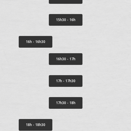
Les Œuvres | Murs
Artistes | Murs 202
15h30 - 16h
Les Œuvres | Murs
16h - 16h30
16h30 - 17h
17h - 17h30
17h30 - 18h
18h - 18h30