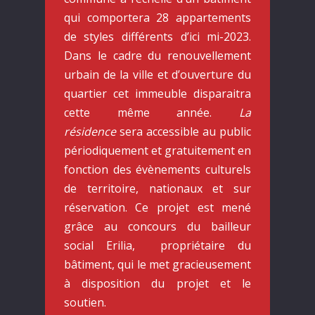
qui comportera 28 appartements
de styles différents d’ici mi-2023.
Dans le cadre du renouvellement
urbain de la ville et d’ouverture du
quartier cet immeuble disparaitra
cette même année.
La
résidence
sera accessible au public
périodiquement et gratuitement en
fonction des évènements culturels
de territoire, nationaux et sur
réservation. Ce projet est mené
FESTIVAL
grâce au concours du bailleur
LE SEIZE
STREET ART RILLIEUX
social Erilia, propriétaire du
FESTIVAL #5
bâtiment, qui le met gracieusement
BALADES URBAINE
à disposition du projet et le
Bilan de l’édition 2025
soutien.
LES MURS