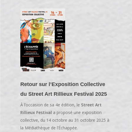
Actions de médiation
Les Œuvres | Murs
Artistes | Murs 202
Année 2024
CONTACT
Les Partenaires
Les Œuvres | Murs
Artistes | Murs 202
Année 2025
Les Œuvres | Murs
Artistes I Murs 202
Année 2026
Les Œuvres | Murs
Artistes | Murs 202
Les Œuvres | Murs
Retour sur l’Exposition Collective
du Street Art Rillieux Festival 2025
À l’occasion de sa 4e édition, le
Street Art
Rillieux Festival
a proposé une exposition
collective, du 14 octobre au 31 octobre 2025 à
la Médiathèque de l’Échappée.