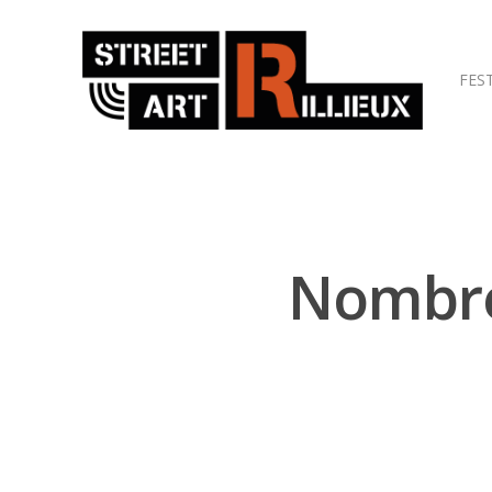
FES
Hit enter to search or ESC to close
Nombre 