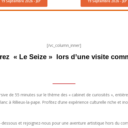
19 Septembre 2026 - JEP
19 Septembre 2026 - JEP
[/vc_column_inner]
ez « Le Seize » lors d’une visite com
sive de 55 minutes sur le thème des « cabinet de curiosités », entièr
anc à Rillieux-la-pape. Profitez d’une expérience culturelle riche et 
-dessous et rejoignez-nous pour une aventure artistique hors du comm