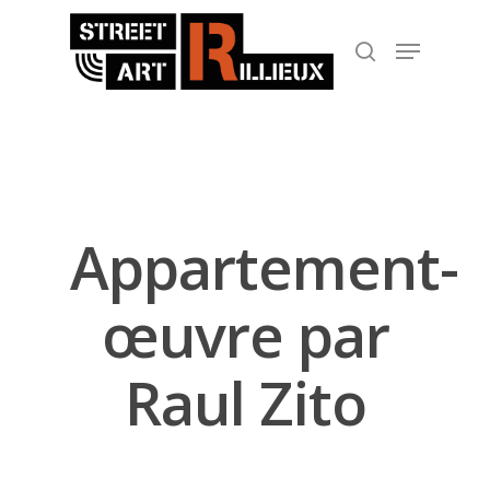
Hit enter to search or ESC to close
Appartement-
œuvre par
Raul Zito