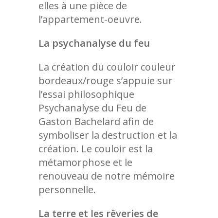
elles à une pièce de
l’appartement-oeuvre.
La psychanalyse du feu
La création du couloir couleur
bordeaux/rouge s’appuie sur
l’essai philosophique
FESTIVAL
Psychanalyse du Feu
de
Gaston Bachelard afin de
LE SEIZE
STREET ART RILLIEUX
symboliser la destruction et la
FESTIVAL #5
BALADES URBAINE
création. Le couloir est la
Bilan de l’édition 2025
métamorphose et le
LES MURS
Bilan de l’édition 2024
renouveau de notre mémoire
RÉSIDENCE ARTIS
Présentation
personnelle.
Bilan de l’édition 2023
Année 2021
MÉDIATION
Présentation & Bilan
Bilan de l’édition 2022
La terre et les rêveries de