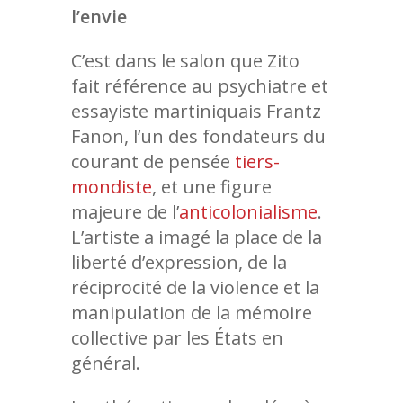
Année 2022
l’envie
Les artistes
MAPS
Education Artistique e
Bilan de l’édition 2021
Culturelle
Artistes | Murs 202
Année 2023
Les réalisations
C’est dans le salon que Zito
PARTENAIRES
Cartographie Lieux/O
Actions de médiation
Les Œuvres | Murs
Artistes | Murs 202
Année 2024
fait référence au psychiatre et
CONTACT
Les Partenaires
essayiste martiniquais Frantz
Les Œuvres | Murs
Artistes | Murs 202
Année 2025
Fanon, l’un des fondateurs du
Les Œuvres | Murs
Artistes I Murs 202
Année 2026
courant de pensée
tiers-
Les Œuvres | Murs
Artistes | Murs 202
mondiste
, et une figure
majeure de l’
anticolonialisme
.
Les Œuvres | Murs
L’artiste a imagé la place de la
liberté d’expression, de la
réciprocité de la violence et la
manipulation de la mémoire
collective par les États en
général.