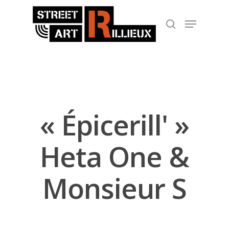
Hit enter to search or ESC to close
« Épicerill' »
Heta One &
Monsieur S