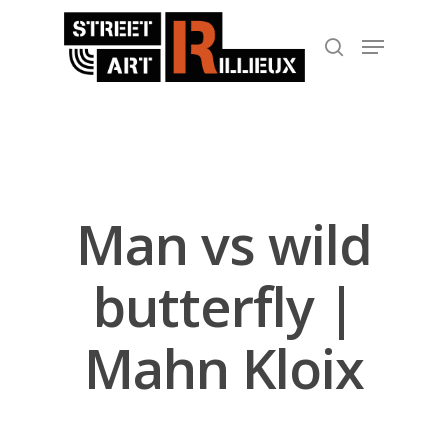
Hit enter to search or ESC to close
Man vs wild
butterfly |
Mahn Kloix