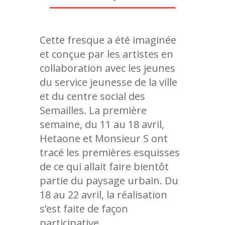
CONTACT
Les Œuvres | Murs
Artistes | Murs 202
Année 2025
Les Œuvres | Murs
Artistes I Murs 202
Année 2026
Cette fresque a été imaginée
Les Œuvres | Murs
Artistes | Murs 202
et conçue par les artistes en
Les Œuvres | Murs
collaboration avec les jeunes
du service jeunesse de la ville
et du centre social des
Semailles. La première
semaine, du 11 au 18 avril,
Hetaone et Monsieur S ont
tracé les premières esquisses
de ce qui allait faire bientôt
partie du paysage urbain. Du
18 au 22 avril, la réalisation
s’est faite de façon
participative.