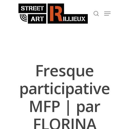
Hit enter to search or ESC to close
Fresque
participative
MFP | par
FLORINA