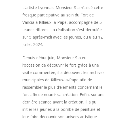
L’artiste
L
yonnais Monsieur S a réalisé cette
fresque participative au sein du Fort de
Vancia à Rillieux-la-Pape, accompagné de 5
FESTIVAL
jeunes rilliards. La réalisation s’est déroulée
LE SEIZE
STREET ART RILLIEUX
sur 5 après-midi avec les jeunes, du 8 au 12
FESTIVAL #5
juillet 2024.
BALADES URBAINE
Bilan de l’édition 2025
Depuis début juin, Monsieur S a eu
LES MURS
Bilan de l’édition 2024
l’occasion de découvrir le fort grâce à une
visite commentée, il a découvert les archives
RÉSIDENCE ARTIS
Présentation
Bilan de l’édition 2023
municipales de Rillieux-la-Pape afin de
Année 2021
MÉDIATION
Présentation & Bilan
Bilan de l’édition 2022
rassembler le plus d’éléments concernant le
Année 2022
fort
afin de nourrir sa création
. Enfin, sur une
Les artistes
MAPS
Education Artistique e
Bilan de l’édition 2021
dernière séance avant la création, il a pu
Culturelle
Artistes | Murs 202
Année 2023
Les réalisations
PARTENAIRES
Cartographie Lieux/O
initier les jeunes à la bombe de peinture et
Actions de médiation
Les Œuvres | Murs
Artistes | Murs 202
Année 2024
leur faire découvrir son univers artistique.
CONTACT
Les Partenaires
Les Œuvres | Murs
Artistes | Murs 202
Année 2025