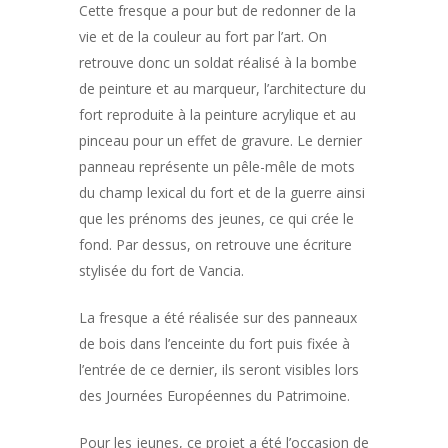
Cette fresque a pour but de redonner de la
Les Œuvres | Murs
Artistes I Murs 202
Année 2026
vie et de la couleur au fort par l’art. On
retrouve donc un soldat réalisé à la bombe
Les Œuvres | Murs
Artistes | Murs 202
de peinture et au marqueur, l’architecture du
Les Œuvres | Murs
fort
reproduite
à la peinture acrylique et au
pinceau
pour un effet de gravure
. Le dernier
panneau représente un pêle-mêle de mots
du champ lexical du fort et de la guerre ainsi
que les prénoms des jeunes, ce qui crée le
fond. Par dessus, on retrouve une écriture
stylisée du fort de Vancia.
La fresque a été réalisée sur des panneaux
de bois dans l’enceinte du fort puis fixée à
l’entrée de ce dernier, ils seront visibles lors
des Journées Européennes du Patrimoine.
Pour les jeunes, ce projet a été l’occasion de