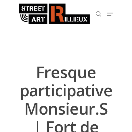
Hit enter to search or ESC to close
Fresque
participative
Monsieur.S
| Fort de