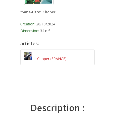
CONTACT
Les Partenaires
Les Œuvres | Murs
Artistes | Murs 202
Année 2025
"Sans-titre" Choper
Les Œuvres | Murs
Artistes I Murs 202
Année 2026
Creation:
20/10/2024
Les Œuvres | Murs
Artistes | Murs 202
Dimension:
34 m²
Les Œuvres | Murs
artistes:
Choper (FRANCE)
Description :