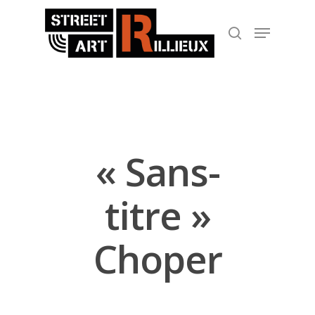
Hit enter to search or ESC to close
« Sans-
titre »
Choper