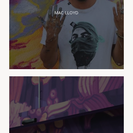
PRÉSENTATION MAC
LLOYD
MAC LLOYD