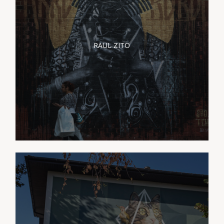
PRÉSENTATION RAUL
ZITO
RAUL ZITO