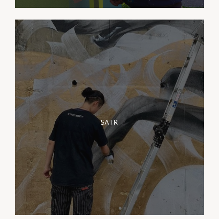
PRÉSENTATION SATR
SATR