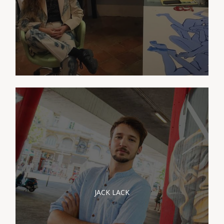
PRÉSENTATION JACK
LACK
JACK LACK