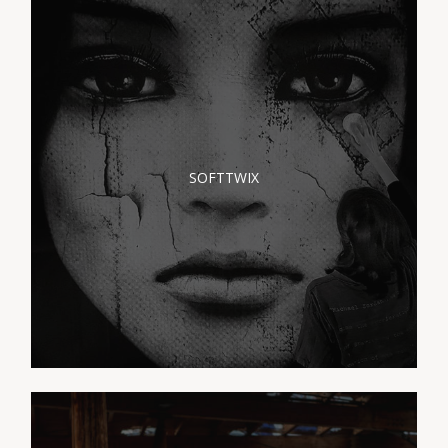
PRÉSENTATION
SOFTTWIX
SOFTTWIX