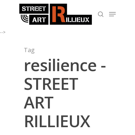
-->
Hit enter to search or ESC to close
Tag
resilience -
STREET
ART
RILLIEUX
FESTIVAL