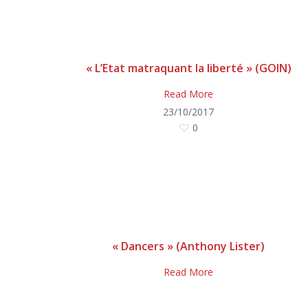
« L’Etat matraquant la liberté » (GOIN)
Read More
23/10/2017
0
Hit enter to search or ESC to close
« Dancers » (Anthony Lister)
Read More