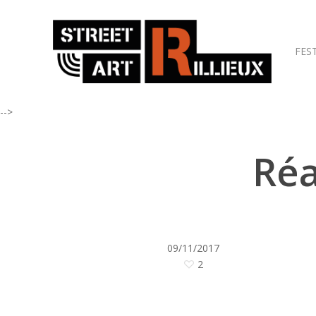
FES
-->
Réa
09/11/2017
2